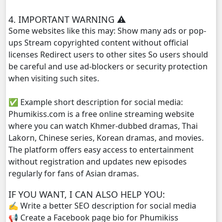
Kamnot Het Sne, 29
4. IMPORTANT WARNING ⚠️
Some websites like this may: Show many ads or pop-
Kamnot Het Sne, 30
ups Stream copyrighted content without official
licenses Redirect users to other sites So users should
Kamnot Het Sne, 31
be careful and use ad-blockers or security protection
when visiting such sites.
Kamnot Het Sne, 32
✅ Example short description for social media:
Kamnot Het Sne, 33
Phumikiss.com is a free online streaming website
where you can watch Khmer-dubbed dramas, Thai
Kamnot Het Sne, 34
Lakorn, Chinese series, Korean dramas, and movies.
The platform offers easy access to entertainment
Kamnot Het Sne, 35
without registration and updates new episodes
regularly for fans of Asian dramas.
Kamnot Het Sne, 36
IF YOU WANT, I CAN ALSO HELP YOU:
✍️ Write a better SEO description for social media
Kamnot Het Sne, 37
📢 Create a Facebook page bio for Phumikiss