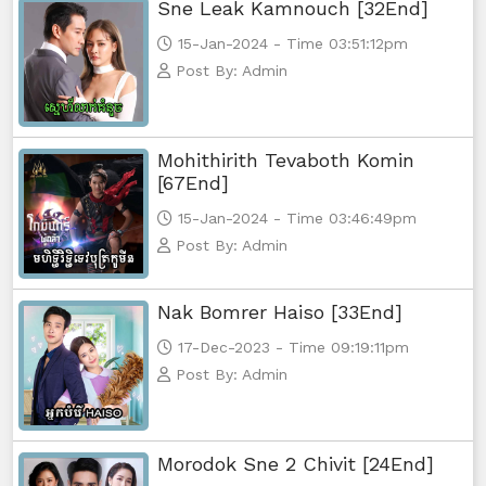
Sne Leak Kamnouch [32End]
Kamnot Het Sne, 56
15-Jan-2024 - Time 03:51:12pm
Post By: Admin
Kamnot Het Sne, 57
Kamnot Het Sne, 58
Mohithirith Tevaboth Komin
[67End]
Kamnot Het Sne, 59
15-Jan-2024 - Time 03:46:49pm
Kamnot Het Sne, 60
Post By: Admin
Kamnot Het Sne, 61
Nak Bomrer Haiso [33End]
17-Dec-2023 - Time 09:19:11pm
Kamnot Het Sne, 62
Post By: Admin
Kamnot Het Sne, 63
Kamnot Het Sne, 64
Morodok Sne 2 Chivit [24End]