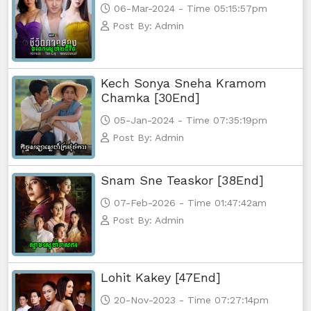
06-Mar-2024 - Time 05:15:57pm
Kamnot Het Sne, 65
Post By: Admin
Kamnot Het Sne, 66
Kech Sonya Sneha Kramom
Kamnot Het Sne, 67
Chamka [30End]
05-Jan-2024 - Time 07:35:19pm
Kamnot Het Sne, 68
Post By: Admin
Kamnot Het Sne, 69
Snam Sne Teaskor [38End]
Kamnot Het Sne, 70
07-Feb-2026 - Time 01:47:42am
Post By: Admin
Kamnot Het Sne, 71
Kamnot Het Sne, 72
Lohit Kakey [47End]
Kamnot Het Sne, 73
20-Nov-2023 - Time 07:27:14pm