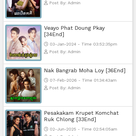
Post By: Admin
Kamnot Het Sne, 74
Kamnot Het Sne, 75
Veayo Phat Doung Pkay
[34End]
Kamnot Het Sne, 76
03-Jan-2024 - Time 03:52:35pm
Post By: Admin
Kamnot Het Sne, 77
Kamnot Het Sne, 78
Nak Bangrab Moha Loy [36End]
07-Feb-2026 - Time 01:34:43am
Kamnot Het Sne, 79
Post By: Admin
Kamnot Het Sne, 80
Pesakakam Krupet Komchat
Kamnot Het Sne, 81
Ruk Chlong [33End]
02-Jun-2025 - Time 02:54:05am
Kamnot Het Sne, 82