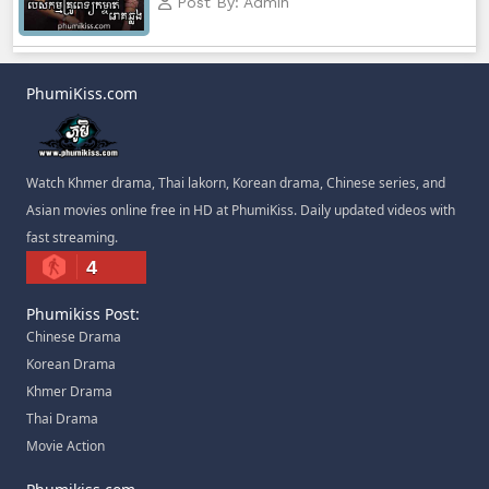
Post By: Admin
Kamnot Het Sne, 83
Kamnot Het Sne, 84
PhumiKiss.com
Kamnot Het Sne, 85
Watch Khmer drama, Thai lakorn, Korean drama, Chinese series, and
Kamnot Het Sne, 86
Asian movies online free in HD at PhumiKiss. Daily updated videos with
fast streaming.
Kamnot Het Sne, 87
4
Kamnot Het Sne, 88
Phumikiss Post:
Chinese Drama
Kamnot Het Sne, 89
Korean Drama
Khmer Drama
Kamnot Het Sne, 90
Thai Drama
Movie Action
Kamnot Het Sne, 91