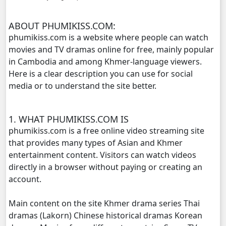
Kamnot Het Sne, 11
ABOUT PHUMIKISS.COM:
Kamnot Het Sne, 12
phumikiss.com is a website where people can watch
movies and TV dramas online for free, mainly popular
Kamnot Het Sne, 13
in Cambodia and among Khmer-language viewers.
Here is a clear description you can use for social
Kamnot Het Sne, 14
media or to understand the site better.
Kamnot Het Sne, 15
1. WHAT PHUMIKISS.COM IS
phumikiss.com is a free online video streaming site
Kamnot Het Sne, 16
that provides many types of Asian and Khmer
entertainment content. Visitors can watch videos
Kamnot Het Sne, 17
directly in a browser without paying or creating an
account.
Kamnot Het Sne, 18
Main content on the site Khmer drama series Thai
Kamnot Het Sne, 19
dramas (Lakorn) Chinese historical dramas Korean