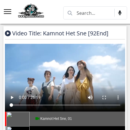
Video Title: Kamnot Het Sne [92End]
Kamnot Het Sne, 01