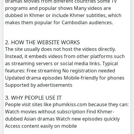
dramas Movies from different countries Some TV
Kamnot Het Sne, 20
programs and popular shows Many videos are
dubbed in Khmer or include Khmer subtitles, which
Kamnot Het Sne, 21
makes them popular for Cambodian audiences.
Kamnot Het Sne, 22
2. HOW THE WEBSITE WORKS
The site usually does not host the videos directly.
Kamnot Het Sne, 23
Instead, it embeds videos from other platforms such
as streaming servers or social media links. Typical
Kamnot Het Sne, 24
features: Free streaming No registration needed
Updated drama episodes Mobile-friendly for phones
Kamnot Het Sne, 25
Supported by advertisements
Kamnot Het Sne, 26
3. WHY PEOPLE USE IT
People visit sites like phumikiss.com because they can:
Kamnot Het Sne, 27
Watch movies without subscription Find Khmer-
dubbed Asian dramas Watch new episodes quickly
Kamnot Het Sne, 28
Access content easily on mobile