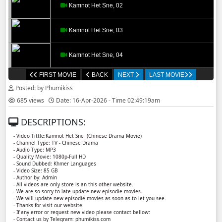
Kamnot Het Sne, 02
Kamnot Het Sne, 03
Kamnot Het Sne, 04
FIRST MOVIE
BACK
NEXT
LAST MOVIE
Kamnot Het Sne, 05
Posted: by Phumikiss
685 views
Date: 16-Apr-2026 - Time 02:49:19am
Kamnot Het Sne, 06
DESCRIPTIONS:
Kamnot Het Sne, 07
- Video Tittle:Kamnot Het Sne (Chinese Drama Movie)
- Channel Type: TV - Chinese Drama
- Audio Type: MP3
Kamnot Het Sne, 08
- Quality Movie: 1080p-Full HD
- Sound Dubbed: Khmer Languages
- Video Size: 85 GB
- Author by: Admin
Kamnot Het Sne, 09
- All videos are only store is an this other website.
- We are so sorry to late update new episodie movies.
- We will update new episodie movies as soon as to let you see.
Kamnot Het Sne, 10
- Thanks for visit our website.
- If any error or request new video please contact bellow:
- Contact us by Telegram: phumikiss.com