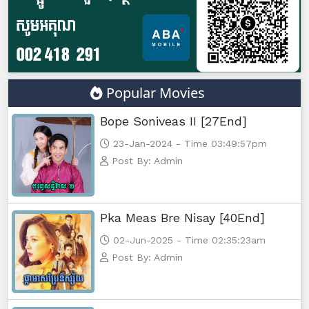
Kamnot Het Sne, 47
Kamnot Het Sne, 48
Kamnot Het Sne, 49
Popular Movies
Kamnot Het Sne, 50
Bope Soniveas II [27End]
23-Jan-2024 - Time 03:49:57pm
Kamnot Het Sne, 51
Post By: Admin
Kamnot Het Sne, 52
Pka Meas Bre Nisay [40End]
Kamnot Het Sne, 53
02-Jun-2025 - Time 02:35:23am
Kamnot Het Sne, 54
Post By: Admin
Kamnot Het Sne, 55